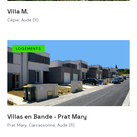
VOIR LE PROJET
Villa M.
Cépie, Aude (11)
LOGEMENTS
VOIR LE PROJET
Villas en Bande - Prat Mary
Prat Mary, Carcassonne, Aude (11)