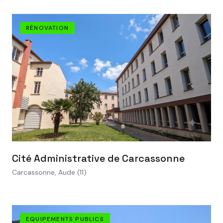
RÉNOVATION
VOIR LE PROJET
Cité Administrative de Carcassonne
Carcassonne, Aude (11)
EQUIPEMENTS PUBLICS