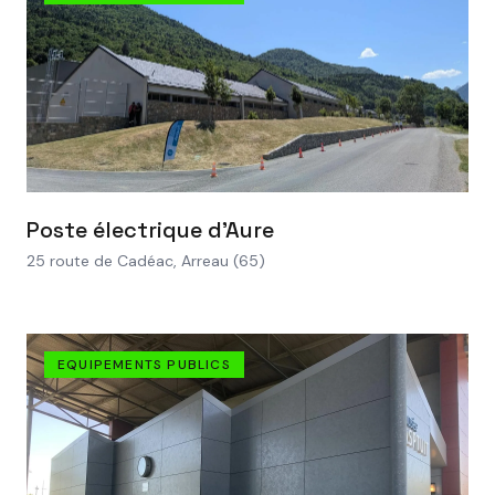
VOIR LE PROJET
Poste électrique d'Aure
25 route de Cadéac, Arreau (65)
EQUIPEMENTS PUBLICS