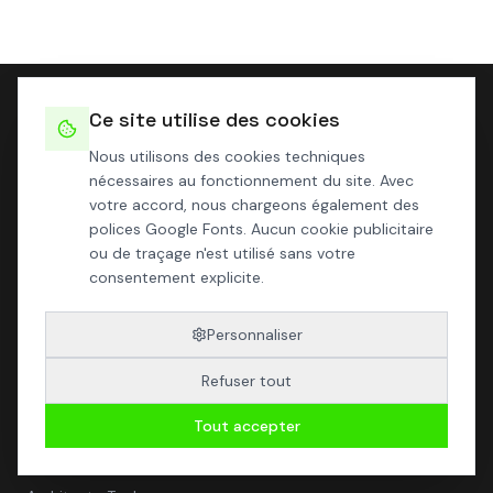
Ce site utilise des cookies
Nous utilisons des cookies techniques
nécessaires au fonctionnement du site. Avec
votre accord, nous chargeons également des
polices Google Fonts. Aucun cookie publicitaire
Cabinet d'architectes à Toulouse depuis 1988. Spécialistes
ou de traçage n'est utilisé sans votre
en architecture durable, bâtiments passifs et éco-
consentement explicite.
conception en Occitanie.
Personnaliser
NAVIGATION
Refuser tout
Projets
Tout accepter
L'Agence