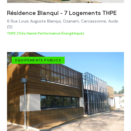
VOIR LE PROJET
Résidence Blanqui - 7 Logements THPE
6 Rue Louis Auguste Blanqui, Ozanam, Carcassonne, Aude
(11)
THPE (Très Haute Performance Énergétique)
EQUIPEMENTS PUBLICS