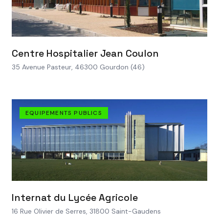
VOIR LE PROJET
Centre Hospitalier Jean Coulon
35 Avenue Pasteur, 46300 Gourdon (46)
EQUIPEMENTS PUBLICS
VOIR LE PROJET
Internat du Lycée Agricole
16 Rue Olivier de Serres, 31800 Saint-Gaudens