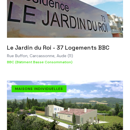
VOIR LE PROJET
Le Jardin du Roi - 37 Logements BBC
Rue Buffon, Carcassonne, Aude (11)
BBC (Bâtiment Basse Consommation)
MAISONS INDIVIDUELLES