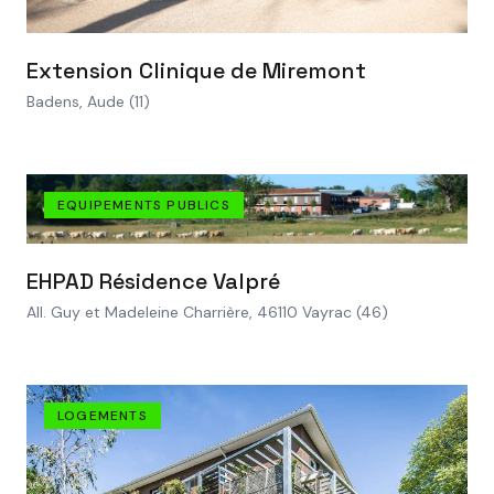
VOIR LE PROJET
Extension Clinique de Miremont
Badens, Aude (11)
EQUIPEMENTS PUBLICS
VOIR LE PROJET
EHPAD Résidence Valpré
All. Guy et Madeleine Charrière, 46110 Vayrac (46)
LOGEMENTS