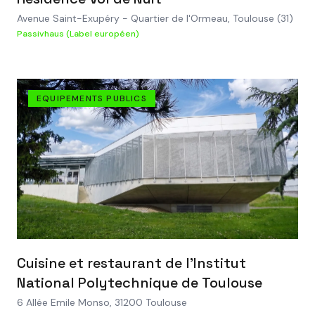
Avenue Saint-Exupéry - Quartier de l'Ormeau, Toulouse (31)
Passivhaus (Label européen)
EQUIPEMENTS PUBLICS
VOIR LE PROJET
Cuisine et restaurant de l'Institut
National Polytechnique de Toulouse
6 Allée Emile Monso, 31200 Toulouse