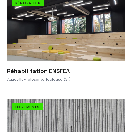
RÉNOVATION
VOIR LE PROJET
Réhabilitation ENSFEA
Auzeville-Tolosane, Toulouse (31)
LOGEMENTS