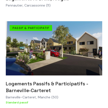
Pennautier, Carcassonne (11)
PASSIF & PARTICIPATIF
VOIR LE PROJET
Logements Passifs & Participatifs -
Barneville-Carteret
Barneville-Carteret, Manche (50)
Standard passif