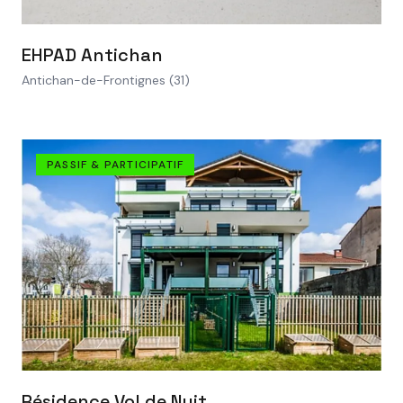
VOIR LE PROJET
EHPAD Antichan
Antichan-de-Frontignes (31)
PASSIF & PARTICIPATIF
VOIR LE PROJET
Résidence Vol de Nuit