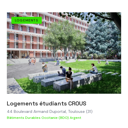
LOGEMENTS
VOIR LE PROJET
Logements étudiants CROUS
44 Boulevard Armand Duportal, Toulouse (31)
Bâtiments Durables Occitanie (BDO) Argent