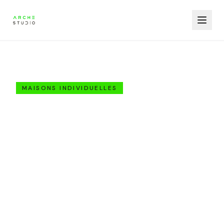
2
/
3
Retour aux projets
MAISONS INDIVIDUELLES
Villa C.
Carcassonne, Aude (11)