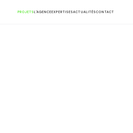
PROJETS
L'AGENCE
EXPERTISES
ACTUALITÉS
CONTACT
2
/
6