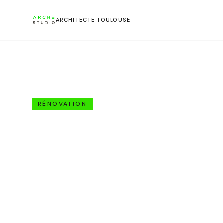
ARCHITECTE TOULOUSE
Retour aux projets
RÉNOVATION
Réhabilita
Auzeville-Tolosane, Toulouse (31)