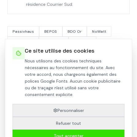
résidence Courrier Sud.
Passivhaus
BEPOS
BDO Or
NoWatt
Participatif
Biosourcé
Toulouse
Ce site utilise des cookies
Nous utilisons des cookies techniques
nécessaires au fonctionnement du site. Avec
votre accord, nous chargeons également des
FICHE TECHNIQUE
polices Google Fonts. Aucun cookie publicitaire
ou de traçage n'est utilisé sans votre
LIEU
consentement explicite.
21 rue Émile Lécrivain - Quartier de
l'Ormeau, Toulouse (31)
Personnaliser
LIVRAISON
Refuser tout
2020
Tout accepter