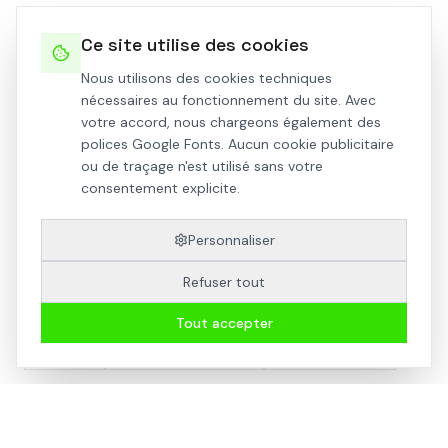
requises (avis de l'Architecte des Bâtiments de
France).
Ce site utilise des cookies
Nous utilisons des cookies techniques
nécessaires au fonctionnement du site. Avec
Arche Studio vous aide à déterminer l'autorisation
votre accord, nous chargeons également des
nécessaire pour votre projet et constitue votre
polices Google Fonts. Aucun cookie publicitaire
dossier.
ou de traçage n'est utilisé sans votre
consentement explicite.
Personnaliser
TAGS
Refuser tout
Permis de construire
Déclaration préalable
Tout accepter
Travaux
Surface de plancher
Réglementation