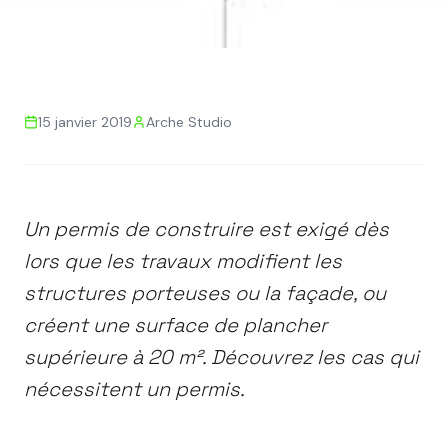
Retour aux actualités
15 janvier 2019
Arche Studio
PERMIS DE CONSTRUIRE
DÉCLARATION PRÉALABLE
TRAVAUX
SURFACE DE PLANCHER
RÉGLEMENTATION
Un permis de construire est exigé dès
Pour quels travaux
lors que les travaux modifient les
déposer une demande de
structures porteuses ou la façade, ou
permis de construire ?
créent une surface de plancher
supérieure à 20 m². Découvrez les cas qui
nécessitent un permis.