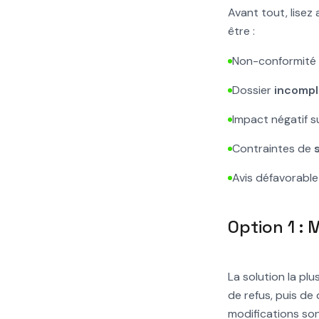
Avant tout, lisez
être :
Non-conformité
Dossier
incompl
Impact négatif su
Contraintes de
Avis défavorable 
Option 1 : 
La solution la pl
de refus, puis de
modifications so