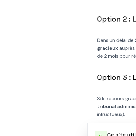
Option 2 : 
Dans un délai de
gracieux
auprès 
de 2 mois pour r
Option 3 :
Si le recours grac
tribunal adminis
infructueux).
Notre acc
Ce site uti