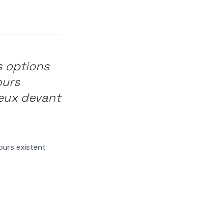
s options
ours
ieux devant
cours existent