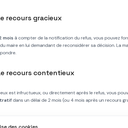
Le recours gracieux
2 mois
à compter de la notification du refus, vous pouvez fo
du maire en lui demandant de reconsidérer sa décision. La mai
épondre.
 Le recours contentieux
ieux est infructueux, ou directement après le refus, vous pouve
tratif
dans un délai de 2 mois (ou 4 mois après un recours gr
ompagnement
lise des cookies