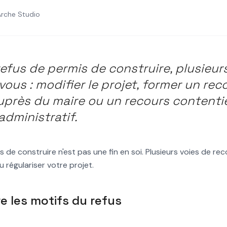
Arche Studio
UNAL ADMINISTRATIF
PLU
il si ma demande de
refus de permis de construire, plusieur
uire est refusée ?
 vous : modifier le projet, former un rec
uprès du maire ou un recours content
 administratif.
s de construire n'est pas une fin en soi. Plusieurs voies de re
 régulariser votre projet.
 les motifs du refus