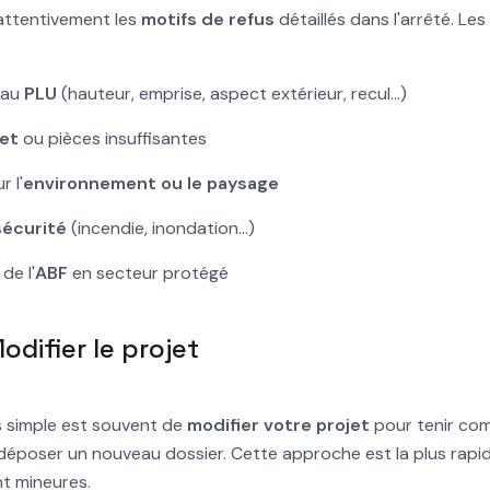
 attentivement les
motifs de refus
détaillés dans l'arrêté. Le
 au
PLU
(hauteur, emprise, aspect extérieur, recul...)
et
ou pièces insuffisantes
r l'
environnement ou le paysage
sécurité
(incendie, inondation...)
de l'
ABF
en secteur protégé
Modifier le projet
us simple est souvent de
modifier votre projet
pour tenir com
 déposer un nouveau dossier. Cette approche est la plus rapide
nt mineures.