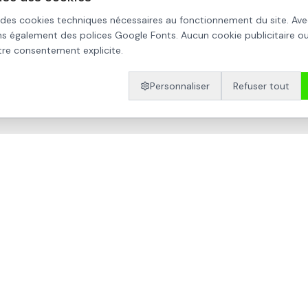
 des cookies techniques nécessaires au fonctionnement du site. Ave
s également des polices Google Fonts. Aucun cookie publicitaire ou
yse les motifs de refus et vous propose la meilleure stratégie
otre consentement explicite.
.
Personnaliser
Refuser tout
uire
Refus
Recours
Tribunal administratif
PLU
ée une demande de permis
Construction nouvelle ou 