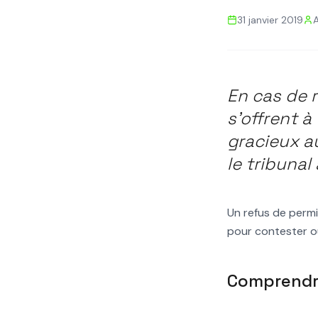
Retour aux actualités
31 janvier 2019
PERMIS DE CONSTRUIRE
REFUS
RECOURS
TRIB
Que se passe-t-
En cas de 
permis de constr
s'offrent à
gracieux a
le tribunal
Un refus de permi
pour contester ou
Comprendre