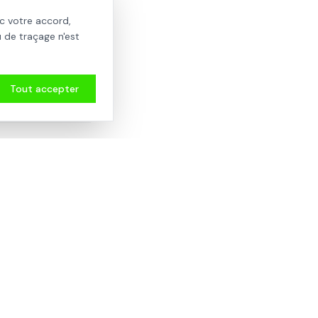
c votre accord,
 de traçage n'est
 : modification du
Tout accepter
Article suivant
travaux sur existants
?