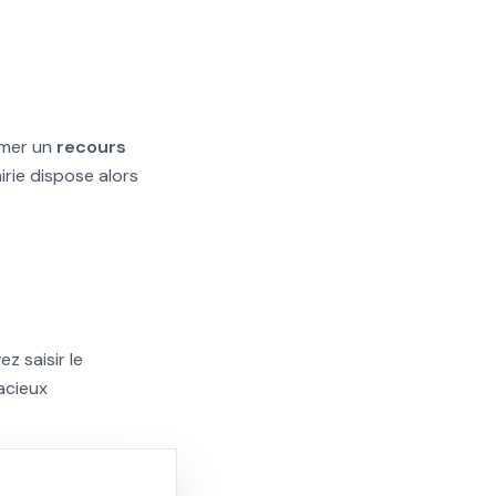
rmer un
recours
rie dispose alors
z saisir le
acieux