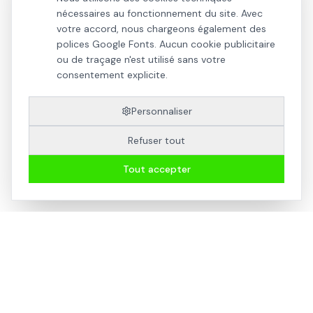
Arche Studio, agréé "Mon Accompagnateur Rénov'",
nécessaires au fonctionnement du site. Avec
vous accompagne dans votre projet de rénovation
votre accord, nous chargeons également des
thermique.
polices Google Fonts. Aucun cookie publicitaire
ou de traçage n'est utilisé sans votre
consentement explicite.
Personnaliser
TAGS
Refuser tout
Réglementation thermique
Rénovation
Tout accepter
Performance énergétique
RE2020
Isolation
Article précédent
Article suivant
Quel est le délai d'instruction
Dois-je faire réaliser une
d'un permis de construire ?
étude RE2020 ?