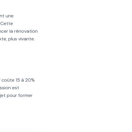
ent une
. Cette
ncer la rénovation
te, plus vivante.
sif coûte 15 à 20%
ssion est
ujet pour former