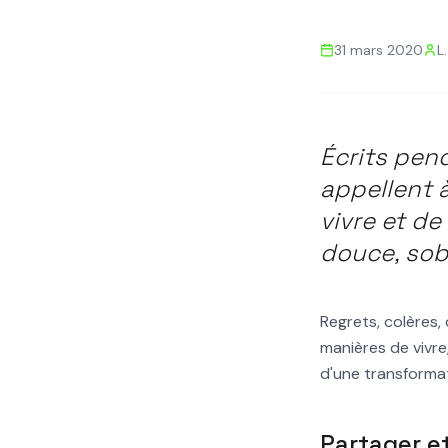
Retour aux actualités
31 mars 2020
L
HABITAT PARTICIPATIF
BIMBY
CONFINEMENT
T
Plus que jamais
Écrits pen
meilleur
appellent 
vivre et de
douce, sobr
Regrets, colères,
manières de vivre,
d'une transformat
Partager e