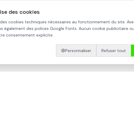
lise des cookies
vre seul" pour "vivre ensemble différemment". Partageons nos 
nstruisons des lieux de vie qui nous ressemblent : confortable
 des cookies techniques nécessaires au fonctionnement du site. Ave
.
s également des polices Google Fonts. Aucun cookie publicitaire ou
otre consentement explicite.
ert - Mars 2020, pendant le confinement
Personnaliser
Refuser tout
if
BIMBY
Confinement
Transition
Densification douce