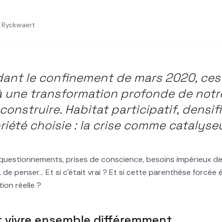
. Ryckwaert
RANSITION
DENSIFICATION DOUCE
 vers un environnem
dant le confinement de mars 2020, ces 
à une transformation profonde de notr
 construire. Habitat participatif, densif
iété choisie : la crise comme catalyseu
 questionnements, prises de conscience, besoins impérieux de
 de penser... Et si c'était vrai ? Et si cette parenthèse forcée 
ion réelle ?
t vivre ensemble différemment