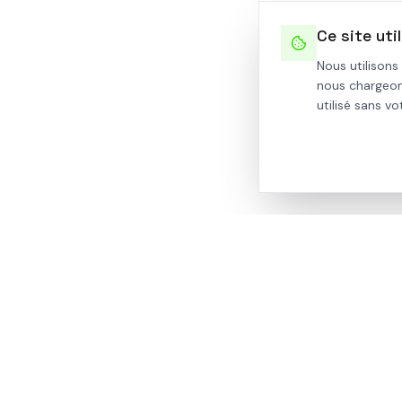
Ce site uti
Sortons de "survi
expérimentons, co
Nous utilisons
économes, beaux
nous chargeon
utilisé sans v
Laurence Ryckwa
TAGS
Habitat participat