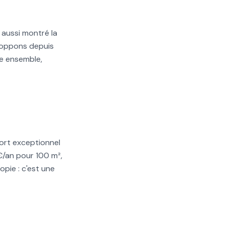
a aussi montré la
veloppons depuis
re ensemble,
fort exceptionnel
€/an pour 100 m²,
pie : c'est une