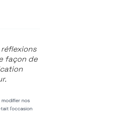
ent
réflexions
e façon de
ication
r.
 modifier nos
était l'occasion