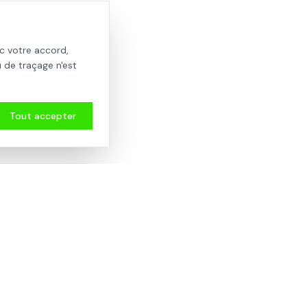
idées,
s, sains,
c votre accord,
 de traçage n'est
Tout accepter