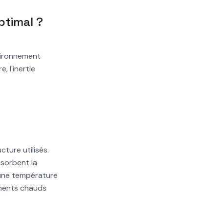
ptimal ?
nvironnement
, l'inertie
cture utilisés.
bsorbent la
i une température
ements chauds