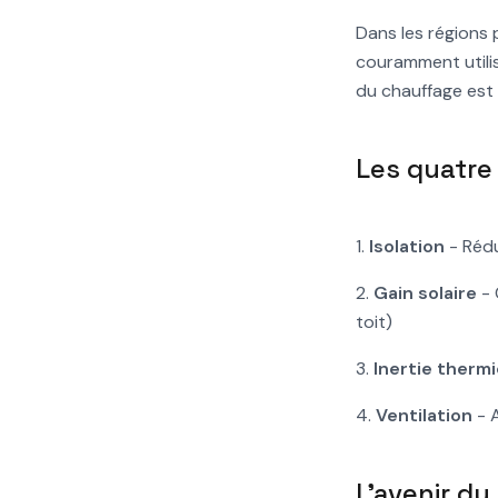
Dans les régions 
couramment utilis
du chauffage est
Les quatre
1.
Isolation
- Rédu
2.
Gain solaire
- 
toit)
3.
Inertie therm
4.
Ventilation
- A
L'avenir d