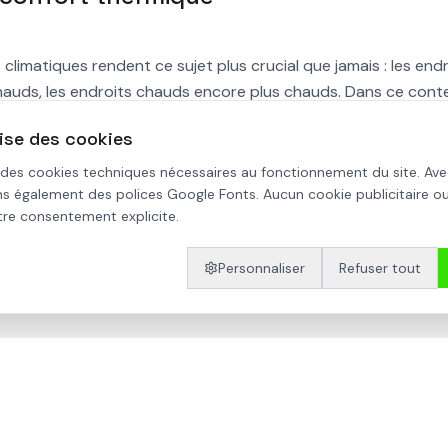
limatiques rendent ce sujet plus crucial que jamais : les endr
hauds, les endroits chauds encore plus chauds. Dans ce cont
ssive et bioclimatique offre des réponses durables et sans rec
lise des cookies
rgivore.
 des cookies techniques nécessaires au fonctionnement du site. Ave
s également des polices Google Fonts. Aucun cookie publicitaire ou
o, nous concevons des bâtiments qui atteignent naturellemen
otre consentement explicite.
me hiver, en combinant judicieusement inertie thermique, is
uble flux. C'est la promesse d'un habitat confortable, écono
Personnaliser
Refuser tout
t.