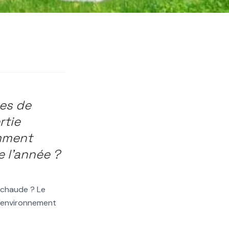
mes de
rtie
omment
e l'année ?
 chaude ? Le
l'environnement