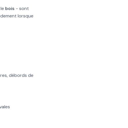
 le
bois
- sont
pidement lorsque
tores, débords de
vales