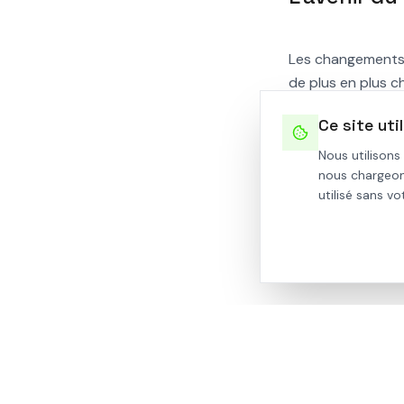
Les changements c
de plus en plus c
l'architecture pa
Ce site uti
climatisation éne
Nous utilisons
nous chargeon
Chez Arche Studi
utilisé sans v
thermique été com
et ventilation do
de l'environnemen
TAGS