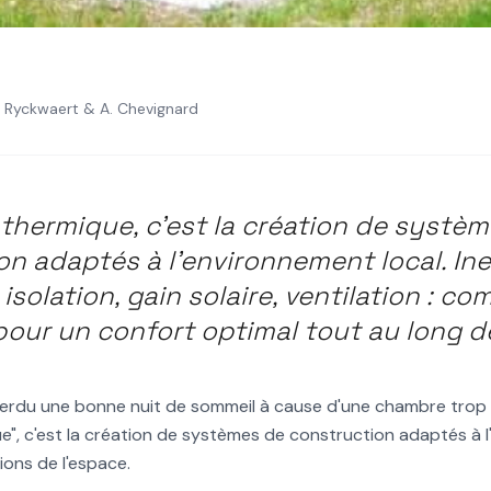
. Ryckwaert & A. Chevignard
IAUX DE CONSTRUCTION
ARCHITECTURE PASSIVE
e et confort
 thermique, c'est la création de systè
es bâtiments :
n adaptés à l'environnement local. Ine
isolation, gain solaire, ventilation : c
rquoi ?
pour un confort optimal tout au long d
erdu une bonne nuit de sommeil à cause d'une chambre trop
e", c'est la création de systèmes de construction adaptés à 
ions de l'espace.