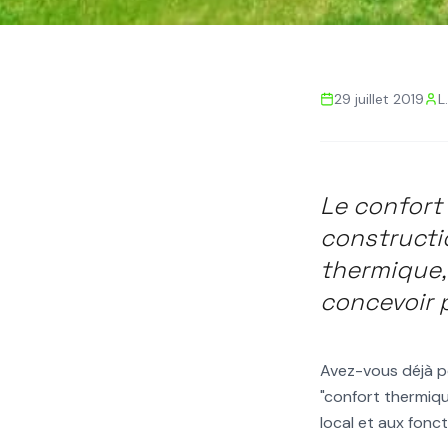
Retour aux actualités
29 juillet 2019
L
INERTIE THERMIQUE
CONFORT THERMIQUE
MATÉR
Inertie thermiqu
Le confort
thermique dans l
constructio
thermique, 
comment et pou
concevoir 
Avez-vous déjà p
"confort thermiqu
local et aux fonct