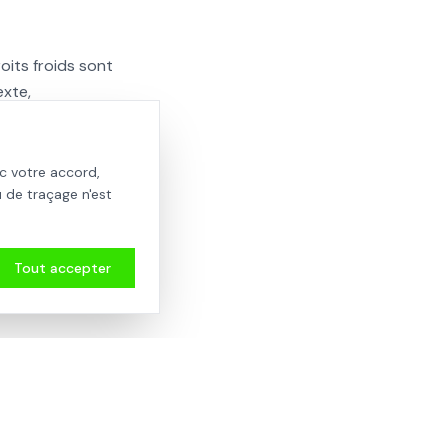
oits froids sont
exte,
ours à la
c votre accord,
 de traçage n'est
t le confort
olation renforcée
me et respectueux
Tout accepter