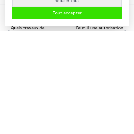
Refuser tout
Tout accepter
Article précédent
Article suivant
Quels travaux de
Faut-il une autorisation
rénovation nécessitent un
pour construire une cabane
permis de construire ?
?
Cabinet d'architectes à Toulouse depuis 1988. Spécialistes
en architecture durable, bâtiments passifs et éco-
conception en Occitanie.