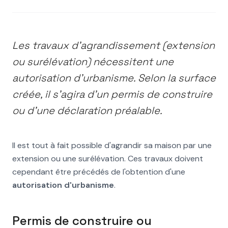
EXTENSION
SURÉLÉVATION
PERMIS DE CONSTRUIRE
DÉCLARATION PRÉALABLE
MAISON INDIVIDUELLE
Les travaux d'agrandissement (extension
Puis-je faire une
ou surélévation) nécessitent une
extension à ma maison ?
autorisation d'urbanisme. Selon la surface
créée, il s'agira d'un permis de construire
ou d'une déclaration préalable.
Il est tout à fait possible d'agrandir sa maison par une
extension ou une surélévation. Ces travaux doivent
cependant être précédés de l'obtention d'une
autorisation d'urbanisme
.
Permis de construire ou