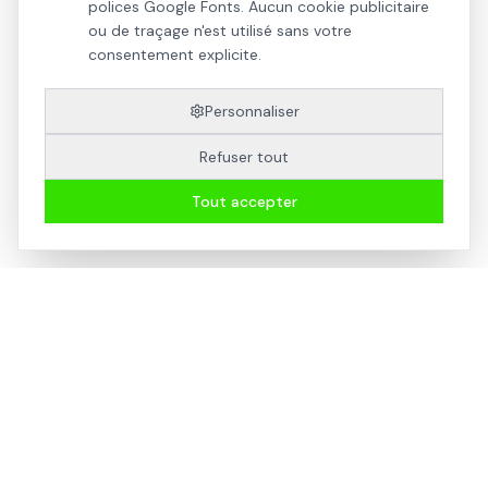
polices Google Fonts. Aucun cookie publicitaire
En ligne via le
GNAU
(si disponible dans votre
ou de traçage n'est utilisé sans votre
commune)
consentement explicite.
Personnaliser
Arche Studio vous accompagne de A à Z pour
l'obtention de votre permis de construire.
Refuser tout
Tout accepter
TAGS
Permis de construire
Conseils
Dossier
PLU
Architecte