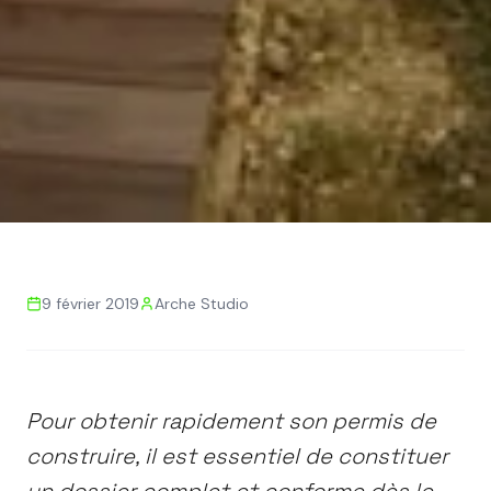
Retour aux actualités
9 février 2019
Arche Studio
PERMIS DE CONSTRUIRE
CONSEILS
DOSSIER
PLU
ARCHITECTE
Comment obtenir
Pour obtenir rapidement son permis de
facilement mon permis de
construire, il est essentiel de constituer
construire ?