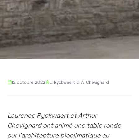
Retour aux actualités
12 octobre 2022
L. Ryckwaert & A. Chevignard
ARCHITECTURE BIOCLIMATIQUE
PASSIF
CNEAF
EXPERTS JUDICIAIRES
Architecture
Laurence Ryckwaert et Arthur
bioclimatique : retour sur
Chevignard ont animé une table ronde
notre intervention au
sur l'architecture bioclimatique au