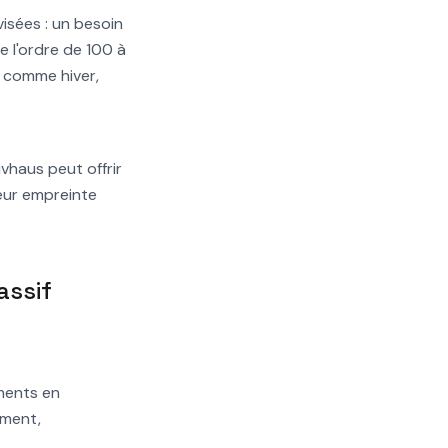
isées : un besoin
e l'ordre de 100 à
é comme hiver,
vhaus peut offrir
eur empreinte
assif
ements en
ement,