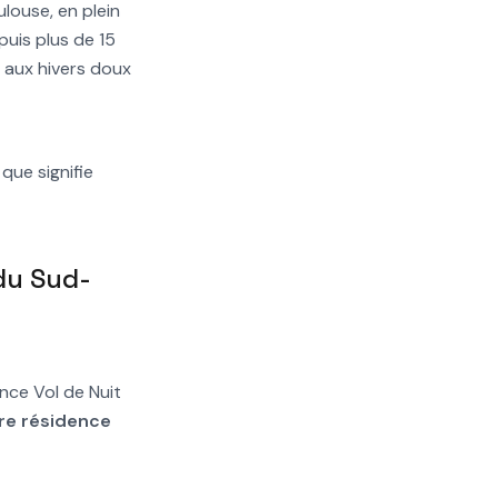
louse, en plein
uis plus de 15
 aux hivers doux
que signifie
 du Sud-
nce Vol de Nuit
re résidence