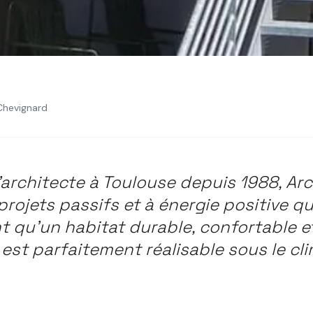
Chevignard
RCHITECTURE PASSIVE
LOGEMENTS PASSIFS
OCCITANIE
use : 5 projets pass
'architecte à Toulouse depuis 1988, Ar
t l'habitat en 2026
 projets passifs et à énergie positive qu
 qu'un habitat durable, confortable e
est parfaitement réalisable sous le cl