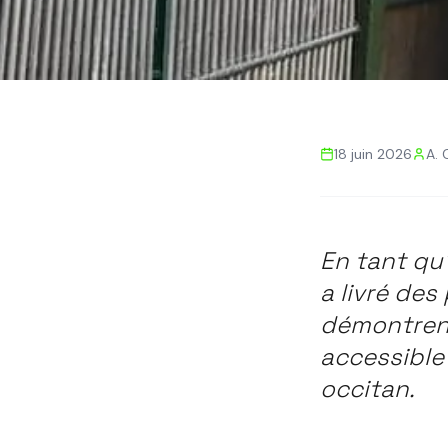
Retour aux actualités
18 juin 2026
A. 
ARCHITECTE TOULOUSE
PASSIVHAUS
BEPOS
A
Architecte Toulo
En tant qu
qui redéfinissen
a livré des
démontrent
accessible 
occitan.